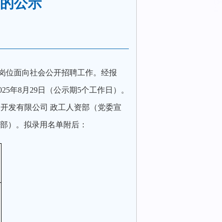
的公示
岗位面向社会公开招聘工作。经报
025
年
8
月
29
日（公示期
5
个工作日）。
开发有限公司 政工人资部（党委宣
传部）。拟录用名单附后：