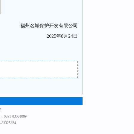
福州名城保护开发有限公司
2025
年
8
月
24
日
层
591-83301889
83325324