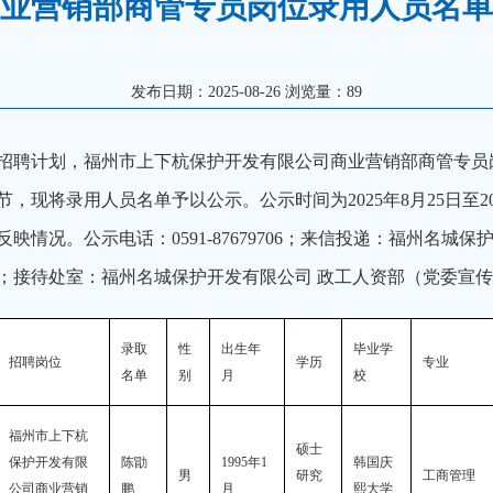
业营销部商管专员岗位录用人员名单
发布日期：2025-08-26 浏览量：
89
招聘计划，
福州市上下杭保护开发有限公司商业营销部商管专员
节，现将录
用人员名单予以公示。公示时间为
2025
年
8
月
25
日至
2
反映情况。公示电话：
0591-87679706
；来信投递：福州名城保护
；接待处室：福州名城保护开发有限公司 政工人资部（党委宣
录取
性
出生年
毕业学
招聘岗位
学历
专业
名单
别
月
校
福州市上下杭
硕士
保护开发有限
陈勖
1995年1
韩国庆
男
研究
工商管理
公司商业营销
鹏
月
熙大学