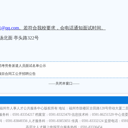
1
@qq.com
。若符合我校要求，
会电话通知
面试时间。
场北面
亭头路
322
号
开招考劳务派遣人员面试名单公示
年项目合同工公开招聘公告
——关闭本窗口——
福州市人事人才公共服务中心版权所有 地址：福州市鼓楼区古田路128号劳动大厦二
0591-83354217 档案室：0591-83323470 信息技术科：0591-86251529 中心党委：0
591-83849356 人才服务科：0591-83853051 传真：0591-83332124 监督电话：0591-
高层次人才网上申报平台服务热线：0591-83336454