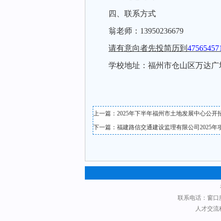
四、联系方式
翁
老师
：
13950236679
请有意向者先投简历到
47565457
学校地址：福州市仓山
区万达广
上一篇：
2025年下半年福州市土地发展中心公
下一篇：
福建路信交通建设监理有限公司2025
联系电话：窗口服务科：
人才交流科：0