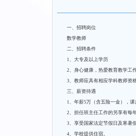
一、
招聘岗位
数学
教师
二、
招聘条件
1
、大专及以上学历
2
、身心健康，热爱教育教学工
3
、教师应具有相应学科教师资
三、薪资待遇
1
、年薪
5
万（含五险一金），课
2
、担任班主任工作的另享有每
3
、享受国家法定节假日及寒暑
4
、学校提供
住宿。