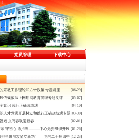
党员管理
下载中心
的宗教工作理论和方针政策 专题讲座
[06-29]
展依规依法上网用网教育管理专题党课
[05-07]
全意识 践行正确政绩观
[04-10]
织人才党员开展树立和践行正确政绩观专题
[03-30]
祝褔 义写春联迎新春
[02-01]
警示 守初心 勇担当———中心党委组织开展
[01-26]
铸担当破局攻坚立新功”——党的二十届四中
[12-23]