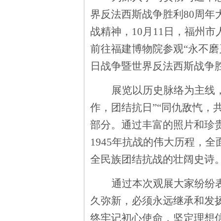
界反法西斯战争胜利
80周
战精神，
10
月
1
1
日，
福州市
前往
福建博物院参观
“永不
日战争暨世界反法西斯战争胜
展览以历史脉络为主线
作，团结抗日”“同仇敌忾，
部分。通过丰富的照片和珍贵
1945年抗战的伟大历程，
全民族团结抗战的壮阔史诗
通过本次观展
大家纷纷
久弥新，必须永远继承和发
终牢记初心使命，坚定理想