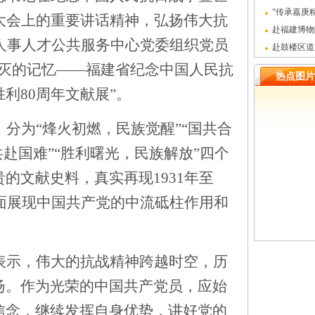
全会精神党
“传承嘉庚
年大会上的重要讲话精神，弘扬伟大抗
门陈嘉庚纪
赴福建博物
人事人才公共服务中心党委
组织党员
国人民抗日战
赴鼓楼区道
教育主题党
磨灭的记忆——福建省纪念中国人民抗
热点图片
利80周年文献展”。
，分
为
“烽火初燃，民族觉醒”“国共合
共赴国难”“胜利曙光，民族解放”四个
的文献史料，真实再现1931年至
全面展现中国共产党的中流砥柱作用和
。
表示，伟大的抗战精神跨越时空，历
扬。作为
光荣的中国共产党员
，应始
信念，继续发挥自身优势，讲好党的