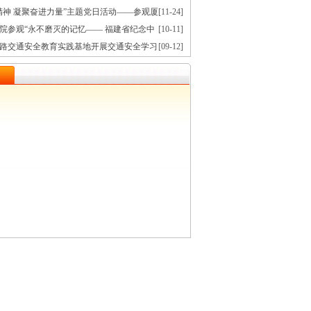
课
精神 凝聚奋进力量”主题党日活动——参观厦
[11-24]
念馆
院参观“永不磨灭的记忆—— 福建省纪念中
[10-11]
争暨世界反法西斯战争胜利80周年文献展”
路交通安全教育实践基地开展交通安全学习
[09-12]
日活动