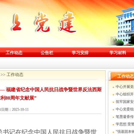
工作动态
公告栏
学习安排
学习材料
>>
工作动态
工作动态
中心开展党
— 福建省纪念中国人民抗日战争暨世界反法西斯
中心组织开
利80周年文献展”
筑牢国家安
中心党委组
日期：2025-10-11
党日活动
笔墨凝香传
学思想 受
总书记在纪念中国人民抗日战争暨世
学习周活动
“强基固本