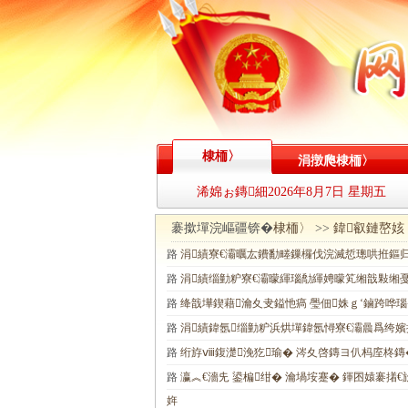
棣栭〉
涓撴爮棣栭〉
浠婂ぉ鏄細
2026年8月7日 星期五
褰撳墠浣嶇疆锛�
棣栭〉
>>
鍏叡鏈嶅姟
路
涓績寮€灞曞厷鐨勫畻鏁欏伐浣滅悊璁哄拰鏂归
路
涓績缁勭粐寮€灞曚緷瑙勪緷娉曚笂缃戠敤缃
路
绛戠墷鍥藉瀹夊叏鎰忚瘑 璺佃姝ｇ‘鏀跨哗瑙
路
涓績鍏氬缁勭粐浜烘墠鍏氬憳寮€灞曟爲绔嬪
路
绗斿ⅷ鍑濋浼犵瑜� 涔夊啓鏄ヨ仈杩庢柊鏄
路
瀛︽€濇兂 鍙楄绀� 瀹堝垵蹇� 鍕囨媴褰撯
姩