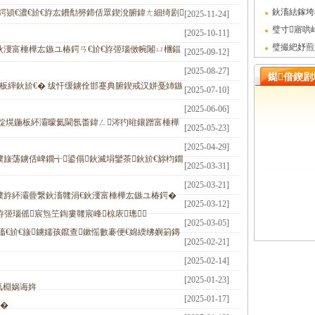
€斺€斿厷鐨
鈥滀紶鎵垮
熲€濃€斺€斿厷鐨勪簩鍗佸眾鍥涗腑鍏ㄤ細绮剧
[2025-11-24]
棰樺厷鏃ユ椿
璧寸寤哄
[2025-10-11]
斺€� 绂忓
璧撮紦妤煎
鈥濅富棰樺厷鏃ユ椿鍔ㄢ€斺€斿弬瑙傚帵闂ㄩ檲鍢
[2025-09-12]
嶆硶瑗挎柉鎴
板紑灞曚氦閫
[2025-08-27]
鐑偣鍥剧
板繂鈥斺€� 绂忓缓鐪佺邯蹇典腑鍥戒汉姘戞姉鏃
[2025-07-10]
[2025-06-06]
靛熀鍦板紑灞曚氦閫氬畨鍏ㄥ涔犳暀鑲蹭富棰樺
[2025-05-23]
[2025-04-29]
旇荡鐪佸崥鐗╅鍙傝鈥滅埍鑾茶鈥斺€旀枃鐗
[2025-03-31]
[2025-03-21]
濮斿紑灞曡繋鈥滀竷涓€鈥濅富棰樺厷鏃ユ椿鍔�
[2025-03-12]
斿弬瑙傜宸炰笁鍧婁竷宸峰椋庡璁
[2025-03-05]
傗€斺€旇鐪嬬孩鑹查鏉愮數褰便€婂緛绋嬩箣鏄
[2025-02-21]
[2025-02-14]
[2025-01-23]
氭棩娲诲姩
[2025-01-17]
琛�