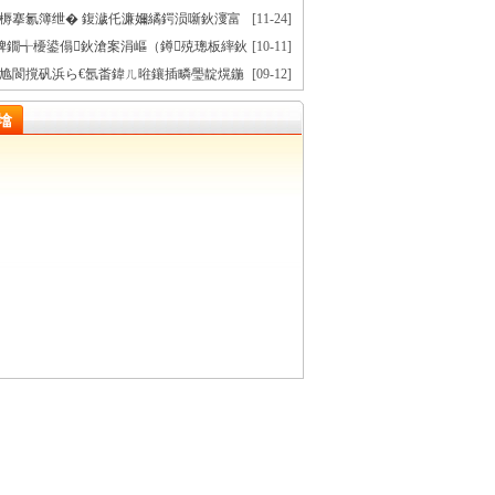
勪簩鍗佸眾鍥涗腑鍏ㄤ細绮剧鍏氳
槈搴氱簿绁� 鍑濊仛濂嬭繘鍔涢噺鈥濅富
[11-24]
鍔ㄢ€斺€斿弬瑙傚帵闂ㄩ檲鍢夊簹绾康棣�
崥鐗╅櫌鍙傝鈥滄案涓嶇（鐏殑璁板繂鈥
[10-11]
缓鐪佺邯蹇典腑鍥戒汉姘戞姉鏃ユ垬浜夋毃涓栫晫鍙
尯閬撹矾浜ら€氬畨鍏ㄦ暀鑲插疄璺靛熀鍦
[09-12]
樹簤鑳滃埄80鍛ㄥ勾鏂囩尞灞曗€�
氬畨鍏ㄥ涔犳暀鑲蹭富棰樺厷鏃ユ椿鍔�
墖