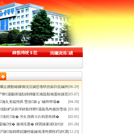
鍏氬憳绠＄悊
涓嬭浇涓績
€�
灞曞厷鐨勫畻鏁欏伐浣滅悊璁哄拰鏂归拡鏀跨
[06-29]
插骇
粐寮€灞曚緷瑙勪緷娉曚笂缃戠敤缃戞暀鑲茬
[05-07]
厷璇�
瀹夊叏鎰忚瘑 璺佃姝ｇ‘鏀跨哗瑙�
[04-10]
缁勭粐浜烘墠鍏氬憳寮€灞曟爲绔嬪拰璺佃
[03-30]
哗瑙備笓棰樺厷鏃ユ椿鍔�
浼犵瑜� 涔夊啓鏄ヨ仈杩庢柊鏄�
[02-01]
鍙楄绀� 瀹堝垵蹇� 鍕囨媴褰撯€斺€斺
[01-26]
濮旂粍缁囧紑灞曞涔犲懆娲诲姩
浐鏈摳鎷呭綋鐮村眬鏀诲潥绔嬫柊鍔熲€濃
[12-23]