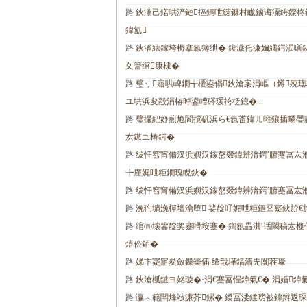
路
鈥滃己鍩哄浐鏈摳鎷呭綋鐮村眬鏀诲潥绔嬫柊鍔
鍏氳
路
鈥滀紶鎵垮槈搴氱簿绁� 鍑濊仛濂嬭繘鍔涢噺
夊簹绾康棣�
路
璧寸寤哄崥鐗╅櫌鍙傝鈥滄案涓嶇（鐏殑璁
ユ垬浜夋毃涓栫晫鍙嶆硶瑗挎柉鎴�...
路
璧撮紦妤煎尯閬撹矾浜ら€氬畨鍏ㄦ暀鑲插疄璺
厷鏃ユ椿鍔�
路
绂忓窞甯備汉浜嬩汉鎵嶅叕鍏辨湇鍔′腑蹇冨厷濮
╄瘽娓呭粔鐗瑰睍鈥�
路
绂忓窞甯備汉浜嬩汉鎵嶅叕鍏辨湇鍔′腑蹇冨厷
路
浼犳壙浼樿壇瀹堕 娑靛吇娓呭粔鏂囧寲鈥斺€
路
绾㈣壊鐢靛奖蹇嗗垵蹇� 鍧氬畾淇′话閾稿厷榄
熺伀銆�
路
娣卞寲寤夋斂鏁欒偛 绛戠墷鎬濇兂闃茬嚎
路
鈥滄槬鏃ヨ姳璇�·涓€蹇冨悜鍏氣€� 涓婚鍏
路
瀛︿範闆烽攱濂芥鏍� 鍨冨溇鍒嗙被鍏辫返