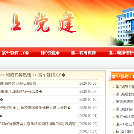
瀛︿範瀹夋帓
瀛︿範鏉愭枡
宸ヤ綔鍔ㄦ€�
鍏憡鏍�
>>
缃戜笂鍏氬缓
>>
宸ヤ綔鍔ㄦ€�
宸ヤ綔鍔ㄦ
拡鏀跨瓥 涓撻璁插骇
[2026-06-29]
涓績寮€
戞暀鑲茬鐞嗕笓棰樺厷璇�
[2026-05-07]
瓥 涓撻璁
涓績缁勭
�
[2026-04-10]
鐞嗕笓棰樺
绛戠墷鍥藉
拰璺佃姝ｇ‘鏀跨哗瑙備笓棰樺厷鏃ユ椿鍔�
[2026-03-30]
涓績鍏氬
�
[2026-02-01]
姝ｇ‘鏀跨
绗斿ⅷ鍑濋
€斺€斺€斾腑蹇冨厷濮旂粍缁囧紑灞曞涔犲懆娲诲
[2026-01-26]
瀛︽€濇兂 
€斾腑蹇冨厷
鈥滃己鍩哄
[2025-12-23]