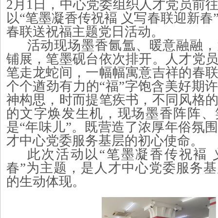
2月1日，中心党委组织人才党员前
以“笔墨凝香传祝褔 义写春联迎新春
春联送祝福主题党日活动。
活动现场墨香氤氲、暖意融融，
铺展，笔墨砚台依次排开。人才党
笔走龙蛇间，一幅幅寓意吉祥的春
个个遒劲有力的
“福”字饱含美好期
神构思，时而提笔疾书，不同风格
的文字焕发生机，现场墨香阵阵、
是“年味儿”。既营造了浓厚年俗氛
才中心党委服务基层的初心使命。
此次活动以
“笔墨凝香传祝褔
春”为主题，是人才中心党委服务
的生动体现。