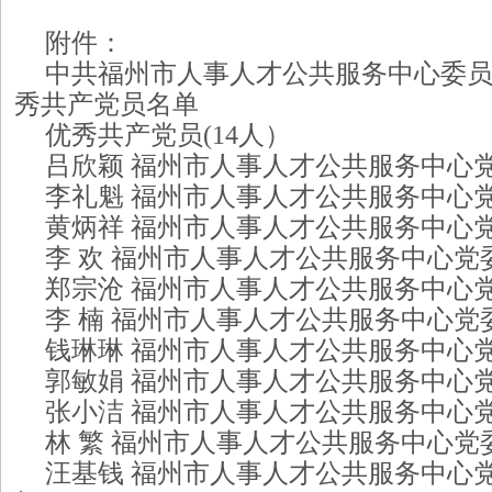
附件：
中共福州市人事人才公共服务中心委员会
秀共产党员名单
优秀共产党员(14人）
吕欣颖 福州市人事人才公共服务中心
李礼魁 福州市人事人才公共服务中心
黄炳祥 福州市人事人才公共服务中心
李 欢 福州市人事人才公共服务中心党
郑宗沧 福州市人事人才公共服务中心
李 楠 福州市人事人才公共服务中心党
钱琳琳 福州市人事人才公共服务中心
郭敏娟 福州市人事人才公共服务中心
张小洁 福州市人事人才公共服务中心
林 繁 福州市人事人才公共服务中心党
汪基钱 福州市人事人才公共服务中心