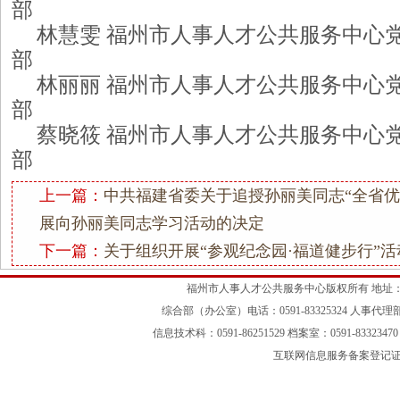
部
林慧雯 福州市人事人才公共服务中心
部
林丽丽 福州市人事人才公共服务中心
部
蔡晓筱 福州市人事人才公共服务中心
部
上一篇：
中共福建省委关于追授孙丽美同志“全省优
展向孙丽美同志学习活动的决定
下一篇：
关于组织开展“参观纪念园·福道健步行”活
福州市人事人才公共服务中心版权所有 地址：
综合部（办公室）电话：0591-83325324 人事代理部：05
信息技术科：0591-86251529 档案室：0591-83323470 
互联网信息服务备案登记证号：