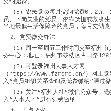
交纳党费。
（
）农民党员每月交纳党费
．
元－
5
0
2
员、下岗失业的党员、依靠抚恤或救济生
当地最低生活保障金的党员，每月交纳党
、党费缴交办法
2
（
）周一至周五工作时间交至福州市
1
务中心；地址：福州市鼓楼区古田路
128
（
）可登录福州人事人才网
2
（
）网上党
https://www.fzrsrc.cn/
入
党员组织关系查询及党费缴纳
通过
“
”
（
）关注
福州人社
微信公众号，选
3
“
”
入
人事人才
进行党费缴纳
“
”
五、几点要求