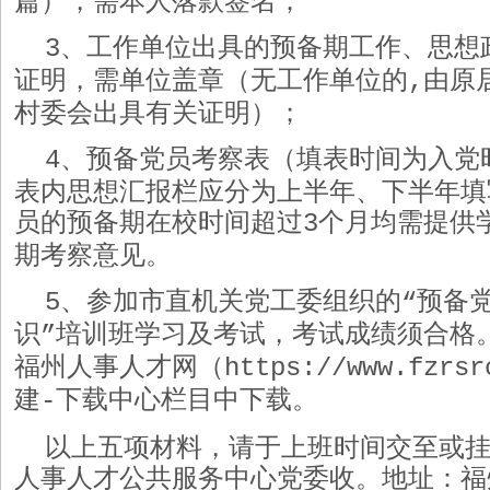
篇），需本人落款签名；
、工作单位出具的预备期工作、思想
3
证明，需单位盖章（无工作单位的
由原
,
村委会出具有关证明）；
、预备党员考察表（填表时间为入党
4
表内思想汇报栏应分为上半年、下半年填
员的预备期在校时间超过
个月均需提供
3
期考察意见。
、参加市直机关党工委组织的
预备
5
“
识
培训班学习及考试，考试成绩须合格
”
福州人事人才网（
https://www.fzrsr
建
下载中心栏目中下载。
-
以上五项材料，请于上班时间交至或
人事人才公共服务中心党委收。地址：福