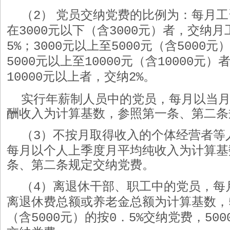
（
）
党员交纳党费的比例为：每月工
2
在
元以下（含
元）者，交纳月
3000
3000
；
元以上至
元（含
元
5%
3000
5000
5000
元以上至
元（含
元）
5000
10000
10000
元以上者，交纳
。
10000
2%
实行年薪制人员中的党员，每月以当
酬收入为计算基数，参照第一条、第二条
（
）不按月取得收入的个体经营者等
3
每月以个人上季度月平均纯收入为计算基
条、第二条规定交纳党费。
（
）离退休干部、职工中的党员，每
4
离退休费总额或养老金总额为计算基数，
（含
元）的按
．
交纳党费，
5000
0
5%
500