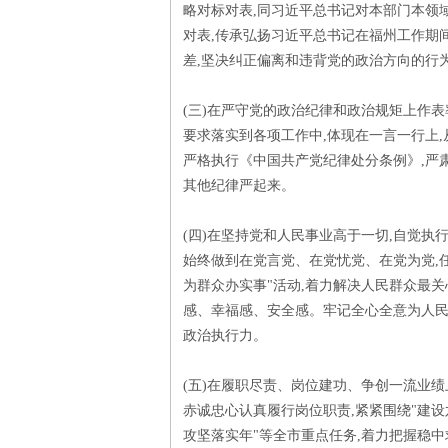
略对标对表,同习近平总书记对本部门本领
对表,传承弘扬习近平总书记在福州工作期
差,坚决纠正偏离和违背党的政治方向的行
(三)在严守党的政治纪律和政治规矩上作
要求落实到各项工作中,体现在一言一行上
严格执行《中国共产党纪律处分条例》,严
其他纪律严起来。
(四)在坚持党和人民事业高于一切,自觉执
始终做到在党言党、在党忧党、在党为党,
为群众办实事"活动,着力解决人民群众最
感、幸福感、安全感。牢记全心全意为人民
政治执行力。
(五)在履职尽责、岗位建功、争创一流业绩
赤诚忠心认真履行岗位职责,紧紧围绕"建设六
攻坚落实年"等全市重点任务,着力把握稳中