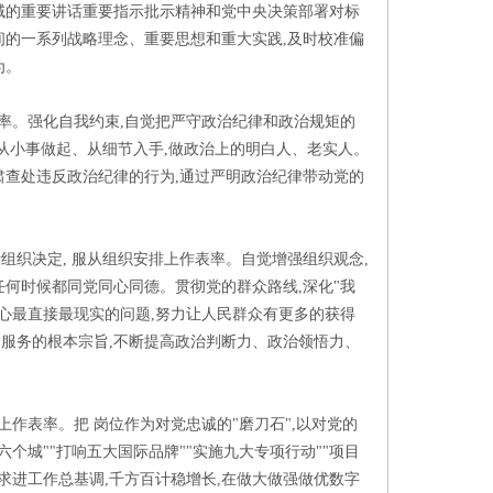
域的重要讲话重要指示批示精神和党中央决策部署对标
间的一系列战略理念、重要思想和重大实践,及时校准偏
为。
表率。强化自我约束,自觉把严守政治纪律和政治规矩的
,从小事做起、从细节入手,做政治上的明白人、老实人。
肃查处违反政治纪律的行为,通过严明政治纪律带动党的
行组织决定, 服从组织安排上作表率。自觉增强组织观念,
任何时候都同党同心同德。贯彻党的群众路线,深化"我
关心最直接最现实的问题,努力让人民群众有更多的获得
服务的根本宗旨,不断提高政治判断力、政治领悟力、
上作表率。把 岗位作为对党忠诚的"磨刀石",以对党的
个城""打响五大国际品牌""实施九大专项行动""项目
求进工作总基调,千方百计稳增长,在做大做强做优数字