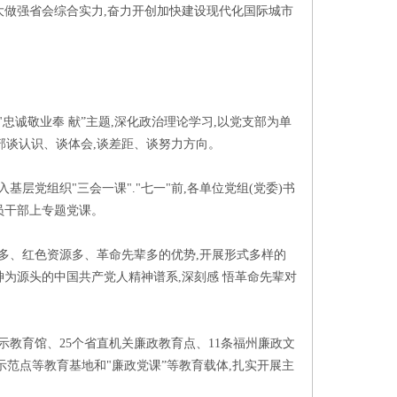
大做强省会综合实力,奋力开创加快建设现代化国际城市
忠诚敬业奉 献”主题,深化政治理论学习,以党支部为单
干部谈认识、谈体会,谈差距、谈努力方向。
基层党组织"三会一课"."七一"前,各单位党组(党委)书
员干部上专题党课。
件多、红色资源多、革命先辈多的优势,开展形式多样的
神为源头的中国共产党人精神谱系,深刻感 悟革命先辈对
示教育馆、25个省直机关廉政教育点、11条福州廉政文
范点等教育基地和"廉政党课”等教育载体,扎实开展主