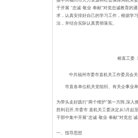
接中共福州市人力资源和社会保障局机关
于开展 "忠诚·敬业·奉献”对党忠诚教育的
求，认真安排好自己的学习工作，根据学
法，并结合实际认真贯彻落实。
榕直工委〔2
中共福州市委市直机关工作委员会关于
市直各单位机关党组织、有关企事业单
为带头走好践行"两个维护”第一方阵,深入
胜利召开,市委市 直机关工委决定从5月起
干部中集中开展"忠诚·敬业·奉献”对党忠 
一、指导思想