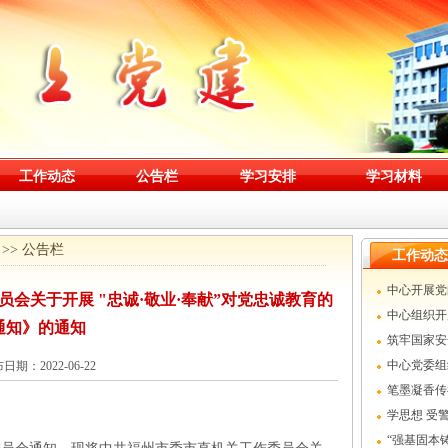
工作动态
公告栏
学习安排
学习材料
>>
公告栏
工作动态
中心开展党
会关于开展 "忠诚·敬业·奉献”对党忠诚教育的
中心组织开
通知》的通知
筑牢国家安
中心党委组
日期：2022-06-22
党日活动
笔墨凝香传
学思想 受
学习周活动
“强基固本