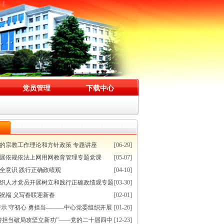
党员管理
下载中心
的宗教工作理论和方针政策 专题讲座
[06-29]
展依规依法上网用网教育管理专题党课
[05-07]
全意识 践行正确政绩观
[04-10]
织人才党员开展树立和践行正确政绩观专题
[03-30]
祝褔 义写春联迎新春
[02-01]
警示 守初心 勇担当———中心党委组织开展
[01-26]
铸担当破局攻坚立新功”——党的二十届四中
[12-23]