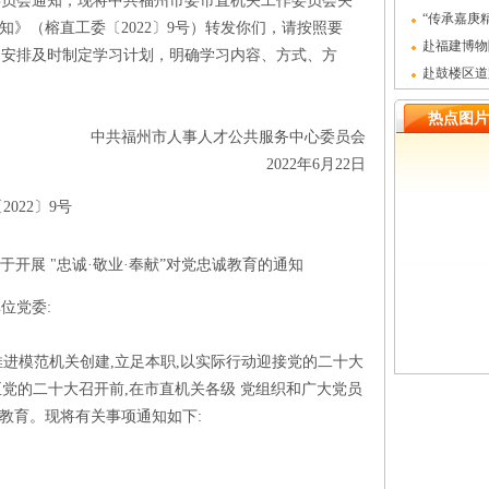
委员会通知，现将中共福州市委市直机关工作委员会关
全会精神党
“传承嘉庚
通知》（榕直工委〔2022〕9号）转发你们，请按照要
门陈嘉庚纪
赴福建博物
习安排及时制定学习计划，明确学习内容、方式、方
国人民抗日战
赴鼓楼区道
教育主题党
热点图片
中共福州市人事人才公共服务中心委员会
2022年6月22日
022〕9号
开展 "忠诚·敬业·奉献”对党忠诚教育的通知
位党委:
推进模范机关创建,立足本职,以实际行动迎接党的二十大
至党的二十大召开前,在市直机关各级 党组织和广大党员
诚教育。现将有关事项通知如下: