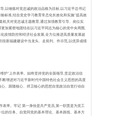
导,以锤炼对党忠诚的政治品格为目标,以习近平总书记
检验标准,结合党史学习教育常态化长效化和实施"提高效
市直机关对党忠诚主题教育,通过加强教育引导、岗位实
部更加紧密地团结在以习近平同志为核心的党中央周围,
常态化疫情防控和经济社会发展,全方位推进高质量发展超
展阶段新福建建设中当龙头、走前列、作示范,以优异成绩
两个维护"上作表率。始终坚持党的全面领导,坚定政治信
,不断增进对习近平新时代中国特色社会主义思想的高度
核心、跟随核心、捍卫核心的思想自觉政治自觉行动自
作表率。牢记 第一身份是共产党员,第一职责是为党工
一位的任务。自觉同党的基本理论、基本路线、基本方