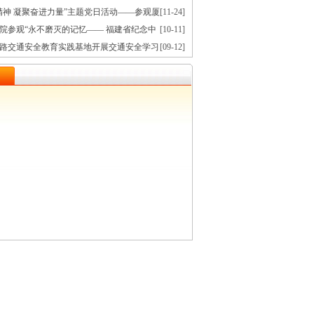
课
精神 凝聚奋进力量”主题党日活动——参观厦
[11-24]
念馆
院参观“永不磨灭的记忆—— 福建省纪念中
[10-11]
争暨世界反法西斯战争胜利80周年文献展”
路交通安全教育实践基地开展交通安全学习
[09-12]
日活动