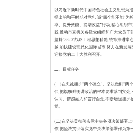
以习近平新时代中国特色社会主义思想为指
提出的和平时期对党忠 诚"四个能不能"为
率、提升效能、提增效益"行动,精心组织
践,推动市直机关各级党组织和广大党员干
坚持“3820”战略工程思想精髓,统筹推进
越,加快建设现代化国际城市,努力在新发
迎接党的二十大胜利召开。
二、目标任务
(一)在忠诚拥护"两个确立"、坚决做到"
仰,把旗帜鲜明讲政治的根本要求落到实处
认同、情感融入和言行自觉,不断增强拥护
觉。
(二)在坚决贯彻落实党中央各项决策部署上
作,把坚决贯彻落实党中央决策部署作为第