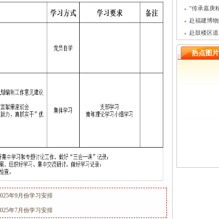
全会精神党
“传承嘉庚
门陈嘉庚纪
赴福建博物
国人民抗日战
赴鼓楼区道
教育主题党
热点图片
25年9月份学习安排
25年7月份学习安排