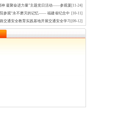
课
精神 凝聚奋进力量”主题党日活动——参观厦
[11-24]
念馆
院参观“永不磨灭的记忆—— 福建省纪念中
[10-11]
争暨世界反法西斯战争胜利80周年文献展”
路交通安全教育实践基地开展交通安全学习
[09-12]
日活动