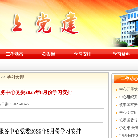
工作动态
公告栏
学习安排
学习材料
>>
学习安排
工作动态
中心开展党
务中心党委2025年8月份学习安排
中心组织开
日期：2025-08-27
筑牢国家安
中心党委组
党日活动
笔墨凝香传
学思想 受
学习周活动
“强基固本