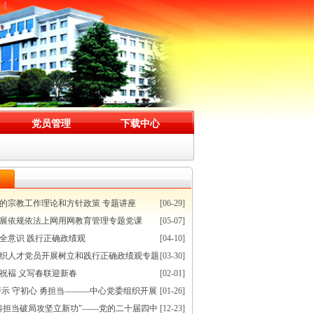
党员管理
下载中心
的宗教工作理论和方针政策 专题讲座
[06-29]
展依规依法上网用网教育管理专题党课
[05-07]
全意识 践行正确政绩观
[04-10]
织人才党员开展树立和践行正确政绩观专题
[03-30]
祝褔 义写春联迎新春
[02-01]
警示 守初心 勇担当———中心党委组织开展
[01-26]
铸担当破局攻坚立新功”——党的二十届四中
[12-23]