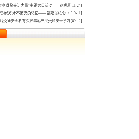
课
精神 凝聚奋进力量”主题党日活动——参观厦
[11-24]
念馆
院参观“永不磨灭的记忆—— 福建省纪念中
[10-11]
争暨世界反法西斯战争胜利80周年文献展”
路交通安全教育实践基地开展交通安全学习
[09-12]
日活动