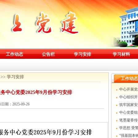
工作动态
公告栏
学习安排
学习材料
>>
学习安排
工作动态
中心开展党
务中心党委2025年9月份学习安排
中心组织开
日期：2025-09-26
筑牢国家安
中心党委组
党日活动
笔墨凝香传
学思想 受
学习周活动
“强基固本