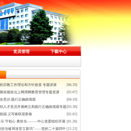
党员管理
下载中心
的宗教工作理论和方针政策 专题讲座
[06-29]
展依规依法上网用网教育管理专题党课
[05-07]
全意识 践行正确政绩观
[04-10]
织人才党员开展树立和践行正确政绩观专题
[03-30]
祝褔 义写春联迎新春
[02-01]
警示 守初心 勇担当———中心党委组织开展
[01-26]
铸担当破局攻坚立新功”——党的二十届四中
[12-23]