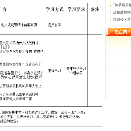
全会精神党
“传承嘉庚
门陈嘉庚纪
赴福建博物
国人民抗日战
赴鼓楼区道
教育主题党
热点图片