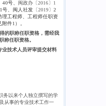
〕
40号、
闽政办〔2016〕1
1号、闽人社发
〔20
19
〕
2
助理工程师、工程师任职资
见附件1）
。
得的职称任职资格，需经我
职称任职资格
。
专业技术人员
评审提交
材料
职务以来个人独立撰写的学
及从事的专业技术工作一