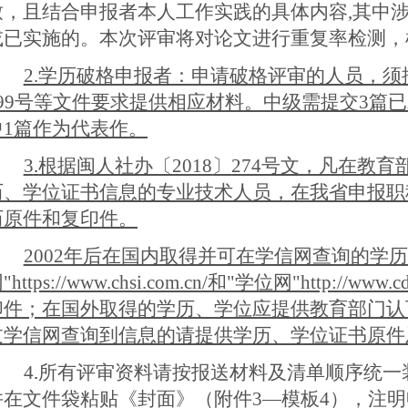
致，且结合申报者本人工作实践的具体内容,其中
或已实施的。本次评审将对论文进行重复率检测，
2.学历破格申报者：申请破格评审的人员，须按
299号等文件要求提供相应材料。中级需提交3篇
中1篇作为代表作
。
3
.
根据闽人社办〔2018
〕
274号文，凡在教
历、学位证书信息的专业技术人员，在我省申报职
历原件和复印件。
2002年后在国内取得并可在学信网查询的学
"https://www.chsi.com.cn/和"学位网"http://ww
印件；在国外取得的学历、学位应提供教育部门认
过学信网查询到信息的请提供学历、学位证书原件
4
.
所有评审资料请按报送材料及清单顺序统一
并在文件袋粘贴《封面》（附件
3—模板4
），注明