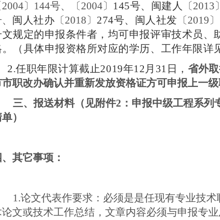
2004〕144号、〔2004〕
145号、闽建人
〔20
13
号、
闽人社办
〔20
18
〕
274号、闽人社发
〔20
19
〕
号文规定的申报条件者，均可申报评审技术员、
格。（具体申报资格所对应的学历、工作年限详
2.
任职年限计算截止20
19
年12月31日，
省外取
市市职改办确认并重新发放资格证方可申报上一级
三、
报送材料
（见附件
2：
申报
中级
工程系列
清单
）
四
、其它事项：
1
.
论文代表作要求：必须是是任现有专业技术
术论文或技术工作总结，文章内容必须与申报专业