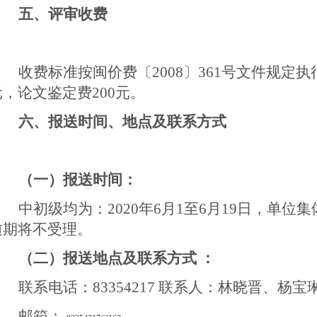
五
、评审收费
收费标准按闽价费〔200
8
〕361号文件规定执
元，论文鉴定费200元。
六
、报送时间、地点及联系方式
（一）报送时间：
中初级均为：20
20
年
6月1至6月19日
，单位集
逾期将不受理。
（二）报送地点及联系方式 ：
联系电话：
83354217
联系人：
林晓晋、杨宝
邮箱：