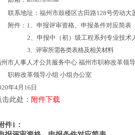
a83354217@163.com
联系地址：福州市
鼓楼区古田路
128号劳动大
附件：1、申报评审资格、申报条件对应简表
2、
申报中（初）级工程系列专业技术
3、
评审所需各类表格及相关材料
福州市人事人才公共服务中心
福州市职称改革领
职称改革领导小组
小组办公室
0
20
年
4
月
16
日
点击此处：
附件下载
附件1：
申报评审资格、申报条件对应简表