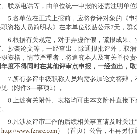
业、联系电话等，由单位统一申报的还需注明单位
5.
各单位在正式上报前，应将参评对象的《申
任职资格人员简明表》在本单位张贴公示7天，群
6
.
根据有关规定，对于弄虚作假，谎报成果、
写、抄袭论文等，一经查出，除通报批评外，取消
任职资格，情节严重者，将追究本人及有关单位责
同年度不得同时在其他评审点申报，一经查出，取
7
.
所有参评中级职称人员均需参加论文答辩，
详见（附件
3—事项2
）。
8
.
上述有关附件、表格均可由本文附件直接下
改。
9
.
凡涉及评审工作的后续相关事宜请及时关注
（
）（首
页
）公告
，
不再另行
http://www.fzrsrc.com