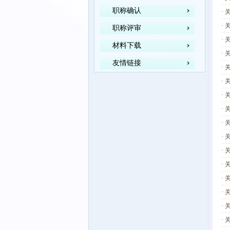
职称确认
·
·
职称评审
·
材料下载
·
友情链接
·
·
·
·
·
·
·
·
·
·
·
·