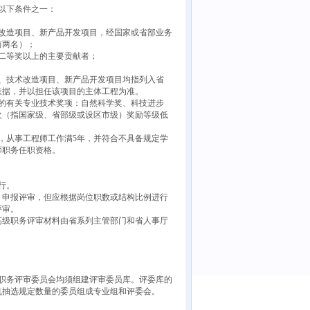
以下条件之一：
改造项目、新产品开发项目，经国家或省部业务
前两名）；
二等奖以上的主要贡献者；
、技术改造项目、新产品开发项目均指列入省
依据，并以担任该项目的主体工程为准。
的有关专业技术奖项：自然科学奖、科技进步
次（指国家级、省部级或设区市级）奖励等级低
生，从事工程师工作满5年，并符合不具备规定学
师职务任职资格。
行。
申报评审，但应根据岗位职数或结构比例进行
评审。
高级职务评审材料由省系列主管部门和省人事厅
级职务评审委员会均须组建评审委员库。评委库的
机抽选规定数量的委员组成专业组和评委会。