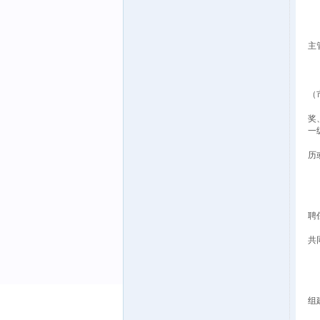
不
（
（
主
（
（
3
（
4
奖
一
5
历
6
四
（
（
聘
（
共
五
（
1
根
组
2