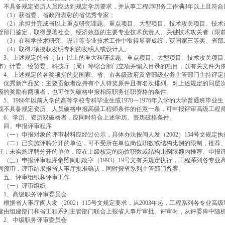
具备规定资历人员应达到规定学历要求，并从事工程师职务工作满3年以上且符合
1）获省委、省政府表彰的省优秀专家；
2）承担并完成省以上重点研究课题、重点项目、大型项目、技术攻关项目、技术
管部门鉴定，取得显著社会、经济效益的主要专业技术负责人、关键技术攻关者（限
3）在科学技术研究、设计等专业技术工作中取得显著成绩，获国家三等奖、省部
4）取得2项授权发明专利的发明人或设计人。
、上述规定的省（市）以上的重大科研课题、重点项目、大型项目、技术攻关项目
市）计委、经贸委、科技厅（局）等综合部门立项并编入目录的项目，以有关文件为
、上述规定的各奖项指的是国家、省、市各级政府及省部级业务主管部门主持评定
、优秀新产品奖；主要贡献者应持有个人得奖原件且有名次排列。对上述规定的同层
级的奖励有两项者，也可作为破格申报相应职务任职资格的条件。
、1966年以前入学的高等学校专科毕业生或1970一1976年入学的大学普通班毕业
或不具备规定资历、人员破格申报高级工程师条件的任意一条，可申报评审高级工程
、学历、资历双破格者，应同时符合上述学历、资历破格条件。
、申报评审程序
一）申报对象的评审材料应经过公示，具体办法按闽人发（2002）154号文规定执
二）已实施评聘分开的单位，可不受所在单位岗位职数或结构比例的限制，推荐、
任；未实施评聘分开的单位，应在上级核定的岗位职数或结构比例限额内推荐、申报
三）申报评审程序参照闽职改字（1993）19号文有关规定执行，工程系列各专业
同预审，评审结果报省人事厅批准确认，同时报省系列主管部门备案。
、评审组织和评审工作
一）评审组织
、高级职务评审委员会
据省人事厅闽人发（2002）115号文规定要求，从2003年起，工程系列各专业高
建由组建部门和省工程系列主管部门联合上报省人事厅审批。评审时，从评委库中随
、中级职务评审委员会