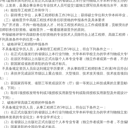
少有1篇独本撰写的论文在正式出版发行的省级以上本行业刊物或大学本科学校主办的学
同）上发表，县属企事业单位专业技术人员可提交1篇独立撰写但具有相当水平、未发
4）能指导工程师工作和学习；
5）获得博士学位，从事工程师职务工作2年以上；获得硕士学位和大学本科毕业，
三）破格晋升中高级工程技术职务任职资格的申报条件及具体要求
广开才路，不拘一格地选拔人才，对在工程技术岗位上工作成绩显著，贡献突出的
程师职务任职资格。破格晋升，一般遵循逐级晋升的原则。
报破格评审中高级职务任职资格的专业技术人员除符合上述工程师、高级工程师（1
下列具体条件中的任意一条：
、破格评审工程师的申报条件
具备规定学历人员，从事助理工程师工作5年以上，符合下列条件之一：
1）在正式出版发行的省级以上本行业刊物、大学本科学校主办的学术刊物或大专学
2）在设区市级以上出版社正式出版个人本专业专著（独立作者或第一作者，不含
3）获国家或省政府表彰的自学成才标兵。
具备规定资历人员应达到规定学历要求，并从事助理工程师职务工作满3年且符合
1）承担并完成设区市级以上重点项目、大型项目、技术攻关项目、技术改造项目
名）；
2）获国家四等奖、省部三等奖或设区市（厅）级一等奖以上科技成果的主要贡献者
2名，下同）：
3）取得1项授权发明专利或3项授权实用新型专利或取得授权实用新型及外观设计专
，下同）。
、破格评审高级工程师的申报条件
具备规定学历人员，从事工程师工作5年以上，符合以下条件之一：
1）在正式出版发行的省级以上本行业刊物或大学本科学校主办的学术刊物独立发表
物独本发表的专业论文）本专业学术论文；
2）在省级以上出版社正式出版过个人本专业专著（独立作者或第一作者，不含编
3）国家表彰的全国自学成才标兵。