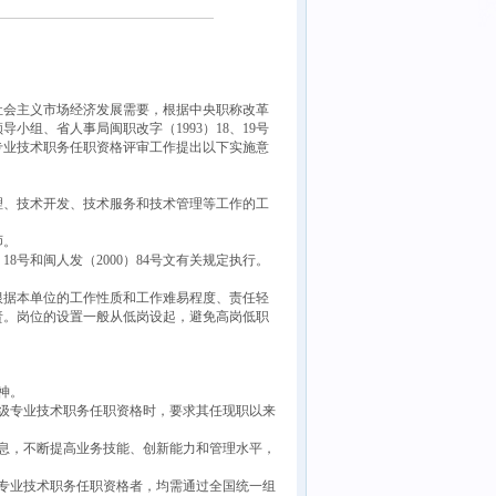
会主义市场经济发展需要，根据中央职称改革
组、省人事局闽职改字（1993）18、19号
专业技术职务任职资格评审工作提出以下实施意
、技术开发、技术服务和技术管理等工作的工
。
师。
号和闽人发（2000）84号文有关规定执行。
据本单位的工作性质和工作难易程度、责任轻
责。岗位的设置一般从低岗设起，避免高岗低职
神。
级专业技术职务任职资格时，要求其任现职以来
息，不断提高业务技能、创新能力和管理水平，
级专业技术职务任职资格者，均需通过全国统一组