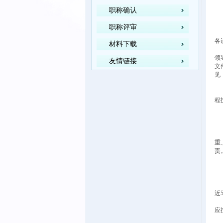
职称确认
职称评审
各
材料下载
为
领
友情链接
文
见
一
（
程
（
（
二
工
重
责
三
（
1
2
近
3
应
4