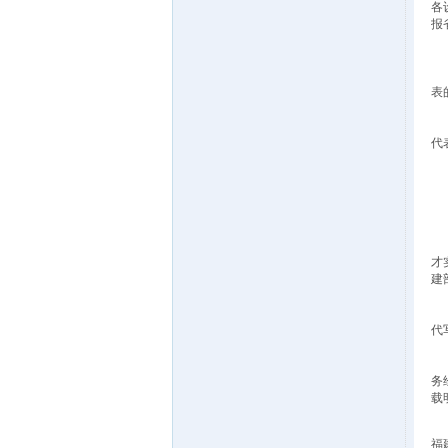
各
报
（
1
对
表
2
对
代
3
（
（
（
（
（
才
建
（
代
（
（
务
载
（
福