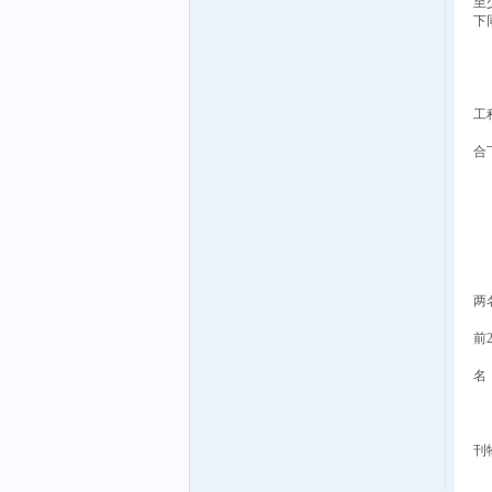
至
下
（
（
（
为
工
申
合
1
不
（
（
（
不
（
两
（
前
（
名
2
不
（
刊
（
（