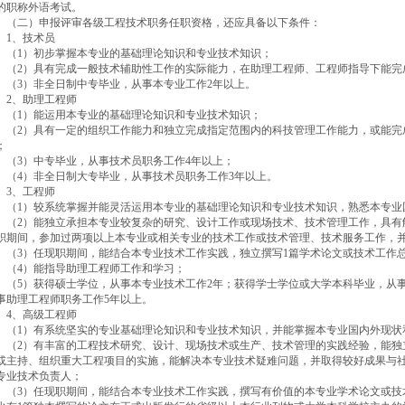
的职称外语考试。
二）申报评审各级工程技术职务任职资格，还应具备以下条件：
、技术员
1）初步掌握本专业的基础理论知识和专业技术知识；
2）具有完成一般技术辅助性工作的实际能力，在助理工程师、工程师指导下能完
3）非全日制中专毕业，从事本专业工作2年以上。
、助理工程师
1）能运用本专业的基础理论知识和专业技术知识；
2）具有一定的组织工作能力和独立完成指定范围内的科技管理工作能力，或能完
；
3）中专毕业，从事技术员职务工作4年以上；
4）非全日制大专毕业，从事技术员职务工作3年以上。
、工程师
1）较系统掌握并能灵活运用本专业的基础理论知识和专业技术知识，熟悉本专业
2）能独立承担本专业较复杂的研究、设计工作或现场技术、技术管理工作，具有
职期间，参加过两项以上本专业或相关专业的技术工作或技术管理、技术服务工作，
3）任现职期间，能结合本专业技术工作实践，独立撰写1篇学术论文或技术工作
4）能指导助理工程师工作和学习；
5）获得硕士学位，从事本专业技术工作2年；获得学士学位或大学本科毕业，从事
事助理工程师职务工作5年以上。
、高级工程师
1）有系统坚实的专业基础理论知识和专业技术知识，并能掌握本专业国内外现状
2）有丰富的工程技术研究、设计、现场技术或生产、技术管理的实践经验，能独
或主持、组织重大工程项目的实施，能解决本专业技术疑难问题，并取得较好成果与
专业技术负责人；
3）任现职期间，能结合本专业技术工作实践，撰写有价值的本专业学术论文或技