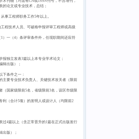
术刊物（均需有CN或1SSN刊号，不含增刊，
表的论文或专业技术，总结；
从事工程师职务工作5年以上。
工程技术人员、可破格申报评审工程师或高级
）一（4）条评审条件外，任现职期间还应符
报独立发表3篇以上本专业学术论文；
编辑出版）；
以下条件之一：
的主要专业技术负责人、关键技术攻关者（限前
（国家级限前5名，省级限前3名，设区市级限
利（合计5项）的发明人或设计人（均限前2
过4篇以上（含正常晋升的1篇在正式出版发行
辑出版）；