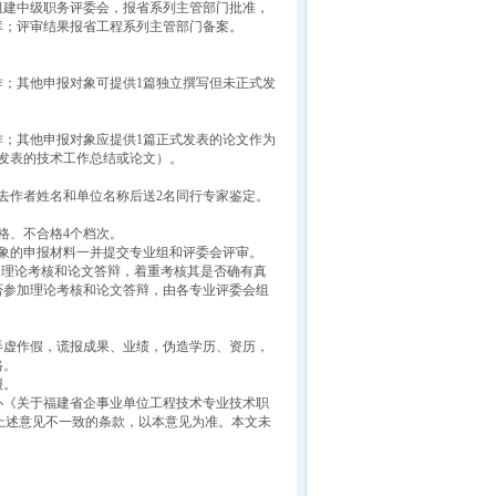
组建中级职务评委会，报省系列主管部门批准，
库；评审结果报省工程系列主管部门备案。
；其他申报对象可提供1篇独立撰写但未正式发
；其他申报对象应提供1篇正式发表的论文作为
发表的技术工作总结或论文）。
作者姓名和单位名称后送2名同行专家鉴定。
格、不合格4个档次。
象的申报材料一并提交专业组和评委会评审。
理论考核和论文答辩，着重考核其是否确有真
否参加理论考核和论文答辩，由各专业评委会组
虚作假，谎报成果、业绩，伪造学历、资历，
格。
报。
办《关于福建省企事业单位工程技术专业技术职
凡与上述意见不一致的条款，以本意见为准。本文未