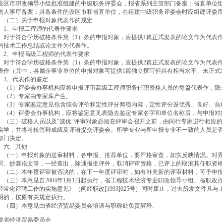
设区市职改领导小组批准组建的中级职务评委会，报省系列主管部门备案；省直单位
省人事厅备案；具备条件的设区市和省直单位，在组建中级职务评委会时应组建评委
二）关于申报对象代表作的规定
、申报工程师的代表作要求
于符合学历破格条件第（1）条的申报对象，应提供1篇正式发表的论文作为代表作
的技术工作总结或论文作为代表作。
、申报高级工程师的代表作要求
于符合学历破格条件第（1）条的申报对象，应提供2篇正式发表的论文作为代表作
表作（其中，县属企事业单位的申报对象可提供1篇独立撰写但具有相当水平、未正式
、代表作的鉴定
1）评委会办事机构应将申报评审高级工程师职务任职资格人员的每篇代表作，隐去
2）专家由专家库产生。
3）专家鉴定意见包含综合评价和定性评分两项内容，定性评分设优秀、良好、合
4）评委会办事机构，应将鉴定意见表隐去鉴定专家名字和单位名称后，与申报对
三）破格人员以及"选优"评审对象必须在评审会召开之前，由同行专家进行相应的
实学，并将考核答辩成绩及评语提交评委会。所学专业与所申报专业不一致的人员是
部门决定。
六、其他
一）申报对象的送审材料，各申报、推荐单位，要严格审查，如实反映情况。对弄
写、抄袭论文等，一经查出，除通报批评外，取消评审资格，已评上的取消其任职资
二）本年度评审被否决的，在下一年度评审时，如有补充新的评审材料，可予申
三）本意见自2004年1月1日起执行，省工程技术经济专业职改领导小组、省职改
经常化评聘工作的实施意见》（闽经职改[1993]025号）同时废止，过去所发文件
明的，按原有关规定执行。
四）本意见由省经济贸易委员会培训与职称处负责解释。
建省经济贸易委员会