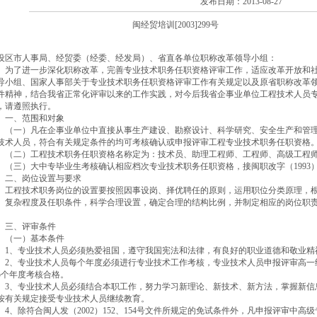
发布日期：2013-08-27
闽经贸培训[2003]299号
设区市人事局、经贸委（经委、经发局）、省直各单位职称改革领导小组：
了进一步深化职称改革，完善专业技术职务任职资格评审工作，适应改革开放和社
导小组、国家人事部关于专业技术职务任职资格评审工作有关规定以及原省职称改革领导小
件精神，结合我省正常化评审以来的工作实践，对今后我省企事业单位工程技术人员
，请遵照执行。
、范围和对象
一）凡在企事业单位中直接从事生产建设、勘察设计、科学研究、安全生产和管理
技术人员，符合有关规定条件的均可考核确认或申报评审工程专业技术职务任职资格
二）工程技术职务任职资格名称定为：技术员、助理工程师、工程师、高级工程
三）大中专毕业生考核确认相应档次专业技术职务任职资格，接闽职改字（1993）18
、岗位设置与要求
程技术职务岗位的设置要按照因事设岗、择优聘任的原则，运用职位分类原理，根
、复杂程度及任职条件，科学合理设置，确定合理的结构比例，并制定相应的岗位职
。
、评审条件
一）基本条件
、专业技术人员必须热爱祖国，遵守我国宪法和法律，有良好的职业道德和敬业精
、专业技术人员每个年度必须进行专业技术工作考核，专业技术人员申报评审高一
5个年度考核合格。
、专业技术人员必须结合本职工作，努力学习新理论、新技术、新方法，掌握新信
按有关规定接受专业技术人员继续教育。
、除符合闽人发（2002）152、154号文件所规定的免试条件外，凡申报评审中高