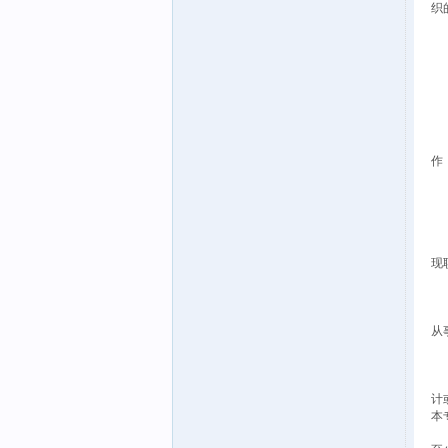
织
（
1
（
（
（
2
（
（
作
（
（
3
（
（
现
（
（
（
从
4
（
（
计
本
（