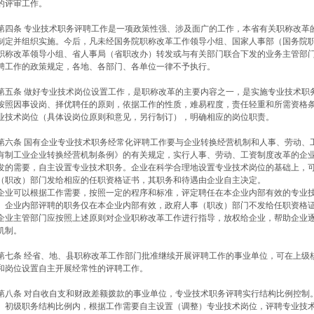
的评审工作。
四条 专业技术职务评聘工作是一项政策性强、涉及面广的工作，本省有关职称改革
制定并组织实施。今后，凡未经国务院职称改革工作领导小组、国家人事部（国务院
职称改革领导小组、省人事局（省职改办）转发或与有关部门联合下发的业务主管部
聘工作的政策规定，各地、各部门、各单位一律不予执行。
五条 做好专业技术岗位设置工作，是职称改革的主要内容之一，是实施专业技术职
按照因事设岗、择优聘任的原则，依据工作的性质，难易程度，责任轻重和所需资格
业技术岗位（具体设岗位原则和意见，另行制订），明确相应的岗位职责。
六条 国有企业专业技术职务经常化评聘工作要与企业转换经营机制和人事、劳动、
有制工业企业转换经营机制条例》的有关规定，实行人事、劳动、工资制度改革的企
发的需要，自主设置专业技术职务。企业在科学合理地设置专业技术岗位的基础上，
（职改）部门发给相应的任职资格证书，其职务和待遇由企业自主决定。
业可以根据工作需要，按照一定的程序和标准，评定聘任在本企业内部有效的专业技
。企业内部评聘的职务仅在本企业内部有效，政府人事（职改）部门不发给任职资格
业主管部门应按照上述原则对企业职称改革工作进行指导，放权给企业，帮助企业逐
机制。
七条 经省、地、县职称改革工作部门批准继续开展评聘工作的事业单位，可在上级
和岗位设置自主开展经常性的评聘工作。
八条 对自收自支和财政差额拨款的事业单位，专业技术职务评聘实行结构比例控制
、初级职务结构比例内，根据工作需要自主设置（调整）专业技术岗位，评聘专业技