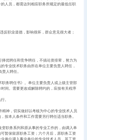
升的人员，都需达到相应职务所规定的最低任职
重违反职业道德，影响很坏，群众意见很大者；
行择优聘任和竞争聘任，不搞论资排辈，努力为
员的专业技术职务由所在单位主要负责人聘任，
负责人聘任。
术职务聘任书》。单位主要负责人或上级主管部
休时间。需要更改或解除聘约的，应按有关程序
执行。
4号文件精神，切实做好以考核为中心的专业技术人员
约，按本人条件和工作需要另行聘任适当职务。
改变职务系列和原从事的专业工作的，由调入单
内可暂保留原职务工资；六个月后，原职务工资
企业单位调入事业单位的专业技术人员，其工资