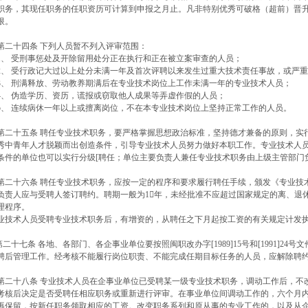
职务，其现任职务的任职资历可计算到申报之月止。凡非特别优秀可破格（超前）晋
限。
二十四条 下列人员暂不列入评审范围：
、 受刑事惩处及开除留用处分正在执行和正在被立案审查的人员；
、 受行政记大过以上处分未满一年及首次评聘以来发生过重大技术责任事故，或严
、 刑满释放、劳动教养期满后在专业技术岗位上工作未满一年的专业技术人员；
、 伪造学历、资历，谎报或窃取他人成果等弄虚作假的人员；
、 连续病休一年以上或擅离岗位，不在本专业技术岗位上坚持正常工作的人员。
二十五条 聘任专业技术职务，要严格掌握思想政治标准，坚持德才兼备的原则，实
秀中青年人才脱颖而出创造条件，引导专业技术人员努力做好本职工作。专业技术人
条件的单位也可以实行分级[聘任；单位主要负责人兼任专业技术职务由上级主管部门
二十六条 聘任专业技术职务，应按一定的程序和要求履行聘任手续，颁发《专业技
负责人应与受聘人签订聘约。聘期一般为1𔃋年，未经批准不应超过国家规定的离、退
理程序。
业技术人员受聘专业技术职务后，有增资的，从聘任之下月起按工资的有关规定计发
二十七条 各地、各部门、各企事业单位要按照闽职改办字[1989]15号和[1991]2
聘后管理工作。经考核不能履行岗位职责、不能完成任期目标任务的人员，应解除聘
二十八条 专业技术人员在企事业单位已受聘某一级专业技术职务，调动工作后，不
考核后决定是否受聘任相应职务或重新进行评审。在事业单位间调动工作的，六个月
再保留，按新任职务领取相应的工资。改变职务系列和原从事的专业工作的，以及从