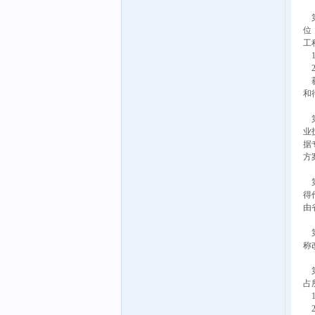
第
位
工
1
2
获
和
第
业
据
方
第
得
由
第
称
第
占
1
2