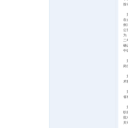
按
第
在
例
公
为
二
确
中
第
岗
第
术
第
省
第
职
批
关