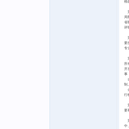
格
第
局
省
评
第
要
专
第
所
开
事
企
制
企
行
第
要
第
中