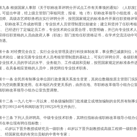
九条 根据国家人事部《关于职称改革评聘分开试点工作有关事项的通知》（人职发[19
，可提出申请，经上级主管部门审核同意，报省、地（市）职称改革领导小组批准，
程师、高级农艺师职务档次实行评聘分开，按照国家规定的标准条件开展任职资格评
、 职称改革工作成效明显；专业技术人员管理制度比较健全；建立和坚持了任职考
、 已经进行了定编定员工作，专业技术岗位设置合理，职责明确，并已向专业技术
得任职资格的人员由政府人事（职改）部门发给任职资格证书，在学术交流活动中可
待遇。
十条 对经费完全自立，实行企业化管理及进行科技体制改革，事业费已减拨到位，
技术岗位，健全完善专业技术人员考核管理制度的基础上，可实行评聘分开。各级职
专业技术人员的学试识水平、业务能力、工作成就和贡献，按照国家规定的标准条件
案，在具备相应资格的人员中，择优聘任专业技术职务。
十一条 全民所有制事业单位因行政隶属关系发生变更，其岗位数额按原主管部门实
作为空岗数重复使用。在本地区内变更关系的，由所在地、市职称改革领导小组办公
省职称改革领导小组办公室负责调整。
十二条 一九八七年一月以来，经各级编制部门批准建立或增加编制的全民所有制事
改字[1991]140号和闽职改字[1992]26号文件执行。
十三条 下列人员评聘高、中级专业技术职务，其聘任指标由省职称改革领导小组办
所在单位现有聘任指标数：
、 45岁以下晋升教授或研究员一级职务；40岁以下晋升副教授或高级工程师一级职
、 经国家批准的有突出贡献的中青年专家；