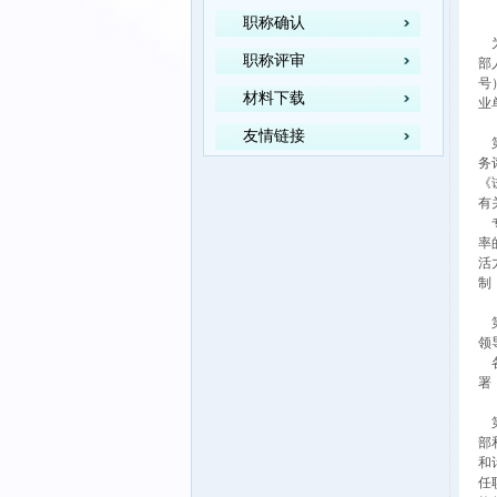
职称确认
为
职称评审
部
号
材料下载
业
友情链接
第
务
《
有
专
率
活
制
第
领
各
署
第
部
和
任