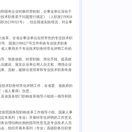
和国有企业转换经营机制，企事业单位深化干
职务若干问题暂行规定》（人职发[1990]4
[1993]1号），结合我省实际情况，对企事
大改革。全省企事业单位在经常性的专业技术职
、国发[1986]27号文件和各专业技术职务
、省人事局关于专业技术职务经常化评聘工作的
导、简政放权、转变职能、简化手续、提高效
队伍建设，落实企业单位用人自主权，增强企业
成果、贡献，破除论资排辈和专业技术职务终身
业技术职务经常化评聘工作，在省委、省政府的
室（省人事局）负责。
及省直各部门职称改革领导小组统一领导和部
责按照国务院职称改革工作领导小组、国家人事
制定本系列（专业）开展经常化评聘的工作意见
职务合理结构比例的指导性意见及专业技术人员
员会，组织开展本系列（专业）高级职务任职资