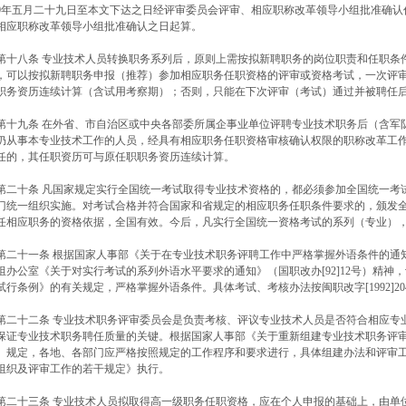
0年五月二十九日至本文下达之日经评审委员会评审、相应职称改革领导小组批准确认
相应职称改革领导小组批准确认之日起算。
十八条 专业技术人员转换职务系列后，原则上需按拟新聘职务的岗位职责和任职条
，可以按拟新聘职务申报（推荐）参加相应职务任职资格的评审或资格考试，一次评
职务资历连续计算（含试用考察期）；否则，只能在下次评审（考试）通过并被聘任
十九条 在外省、市自治区或中央各部委所属企事业单位评聘专业技术职务后（含军
仍从事本专业技术工作的人员，经具有相应职务任职资格审核确认权限的职称改革工
任的，其任职资历可与原任职职务资历连续计算。
二十条 凡国家规定实行全国统一考试取得专业技术资格的，都必须参加全国统一考
门统一组织实施。对考试合格并符合国家和省规定的相应职务任职条件要求的，颁发
任相应职务的资格依据，全国有效。今后，凡实行全国统一资格考试的系列（专业）
二十一条 根据国家人事部《关于在专业技术职务评聘工作中严格掌握外语条件的通知》（
组办公室《关于对实行考试的系列外语水平要求的通知》（国职改办[92]12号）精
试行条例》的有关规定，严格掌握外语条件。具体考试、考核办法按闽职改字[1992]2
二十二条 专业技术职务评审委员会是负责考核、评议专业技术人员是否符合相应专
保证专业技术职务聘任质量的关键。根据国家人事部《关于重新组建专业技术职务评审委员
）规定，各地、各部门应严格按照规定的工作程序和要求进行，具体组建办法和评审
组织及评审工作的若干规定》执行。
二十三条 专业技术人员拟取得高一级职务任职资格，应在个人申报的基础上，由单