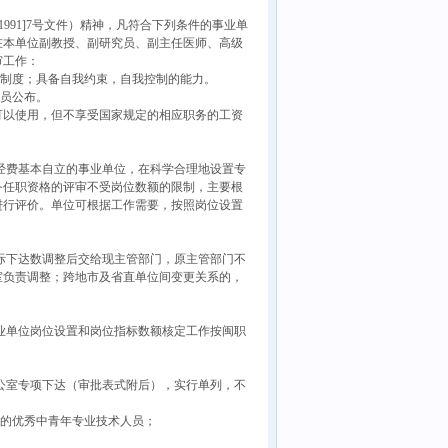
91]7号文件）精神，凡符合下列条件的事业单
在本单位副教授、副研究员、副主任医师、高级
审工作：
核制度；具备自我约束，自我控制的能力。
人员公布。
以使用，但不享受国家规定的相应职务的工资
经费基本自立的事业单位，在科学合理地设置专
务任职资格的评审不受岗位数额的限制，主要根
进行评价。单位可根据工作需要，按照岗位设置
际下达数调整后交给现主管部门，原主管部门不
室负责调整；跨地市及省直单位间变更关系的，
业单位岗位设置和岗位指标数额核定工作按闽职
公室专项下达（审批表式附后），实行单列，不
务的优秀中青年专业技术人员；