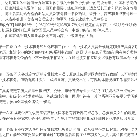
、 达到离退休年龄而未办理离退休手续的全国政协委员中的高级专家、中国科学院
、 已达到规定离退休年龄，因工作需要，经组织批准，适当延长工作年限的部分急
、 博士后流动站合格的出站人员及获得博士学位确认、晋升中、高级职务或获得硕
、 从省外引进（含省内合理流动）和军队转业专业技术人员中符合
职改办字[1988]013号、[1989]002号和[1989]017号文件规定的具有高、中级
，以及从国外引进和留学回国人员中符合高、中级职务任职条件人员；
、 由国家机关调入事业单位被评聘为高、中级职务的人员。
十四条 在专业技术职务经常化评聘工作中，专业技术人员晋升或确定职务应具备各
学历。相近专业的划分由省各职务系列主管部门参照“人事信息分类编码”的有关分类
拟评聘职务岗位的专业不一致或不相近的，在通过接受相应层次继续教育取得本专业
。
十五条 不具备规定学历的专业技术人员，原则上应通过国家教育行政部门认可的教
业技术职务。但确有真才实学、成绩显著、贡献突出的，可视具体情况和工作需要破
）。
具备规定学历人员拟申报经济、会计、审计高级专业技术职务任职资格及申报统计中
应中、初级专业技术资格统一考试成绩合格，再进行评审。其他系列不具备规定学历
规定，参加全国或全省统一考试。
十六条 规定学历的认定应该严格按国家教育行政部门或总政、总参有关文件的规定执
，在评审专业技术职务任职资格时，可免于本省组织的相应科目的专业理论知识考试
十七条 专业技术人员担任专业技术职务资历今后一律从被聘任之日起算。对在一九九0年
达之日）前经评审委员会评审通过任职资格后即聘任相应职务的人员，其任职资历可