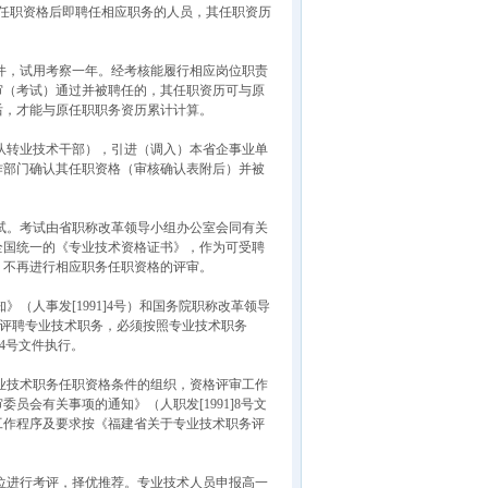
任职资格后即聘任相应职务的人员，其任职资历
件，试用考察一年。经考核能履行相应岗位职责
审（考试）通过并被聘任的，其任职资历可与原
后，才能与原任职职务资历累计计算。
队转业技术干部），引进（调入）本省企事业单
作部门确认其任职资格（审核确认表附后）并被
试。考试由省职称改革领导小组办公室会同有关
全国统一的《专业技术资格证书》，作为可受聘
，不再进行相应职务任职资格的评审。
人事发[1991]4号）和国务院职称改革领导
神，评聘专业技术职务，必须按照专业技术职务
04号文件执行。
业技术职务任职资格条件的组织，资格评审工作
会有关事项的通知》（人职发[1991]8号文
工作程序及要求按《福建省关于专业技术职务评
位进行考评，择优推荐。专业技术人员申报高一