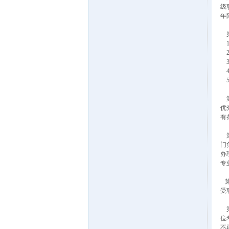
级
年
第
1
2
3
4
5
第
优
有
第
门
办
专
第
受
第
位
不