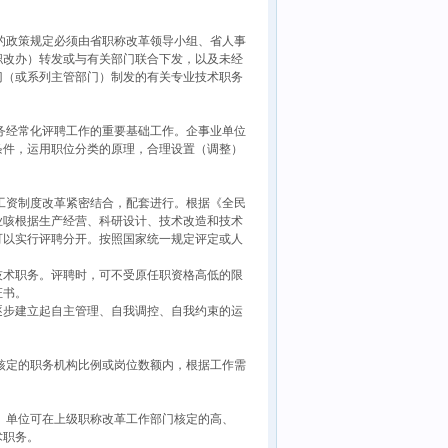
的政策规定必须由省职称改革领导小组、省人事
职改办）转发或与有关部门联合下发，以及未经
门（或系列主管部门）制发的有关专业技术职务
务经常化评聘工作的重要基础工作。企事业单位
条件，运用职位分类的原理，合理设置（调整）
工资制度改革紧密结合，配套进行。根据《全民
业咳根据生产经营、科研设计、技术改造和技术
可以实行评聘分开。按照国家统一规定评定或人
术职务。评聘时，可不受原任职资格高低的限
证书。
步建立起自主管理、自我调控、自我约束的运
核定的职务机构比例或岗位数额内，根据工作需
。单位可在上级职称改革工作部门核定的高、
术职务。