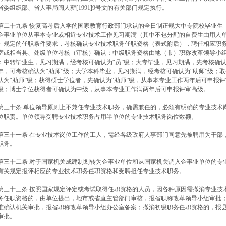
省委组织部、省人事局闽人薪[1991]9号文的有关部门规定执行。
二十九条 恢复高考后入学的国家教育行政部门承认的全日制正规大中专院校毕业生（
企事业单位从事本专业或相近专业技术工作见习期满（其中不包分配的自费生由用人
》规定的任职条件要求，考核确认专业技术职务任职资格（表式附后），聘任相应职
室或相当县、处级单位考核（审核）确认；中级职务资格由地（市）职称改革领导小
：中转毕业生，见习期满，经考核可确认为“员”级；大专毕业，见习期满，先考核确认
年，可考核确认为“助师”级；大学本科毕业，见习期满，经考核可确认为“助师”级；
认为“助师”级；获得硕士学位者，先确认为“助师”级，从事本专业工作两年后可申报
级；博士学位获得者可确认为中级，从事本专业工作满两年后可申报评审高级。
三十条 单位领导原则上不兼任专业技术职务，确需兼任的，必须有明确的专业技术
位职责。单位领导受聘专业技术职务占用半单位的专业技术职务岗位数额。
三十一条 在专业技术岗位工作的工人，需经各级政府人事部门同意先被聘用为干部
职务。
三十二条 对于国家机关成建制划转为企事业单位和从国家机关调入企事业单位的专
有关规定报评相应的专业技术职务任职资格和受聘担任专业技术职务。
三十三条 按照国家规定评定或考试取得任职资格的人员，因各种原因需撤消专业技
务任职资格的，由单位提出，地市或省直主管部门审核，报省职称改革领导小组审批
准确认机关审批，报省职称改革领导小组办公室备案；撤消初级职务任职资格的，报
审批。