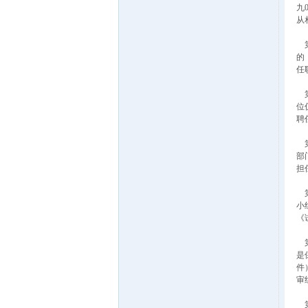
九
从
第
的
任
第
位
聘
第
部
担
第
小
《
第
是
件
审
第