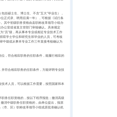
包括硕士生、博士生、不含“五大”毕业生），
单位正式录、聘用后满一年），可根据《试行条
务。其中初级职务资格由县职称改革领导小组办
组办公室或省直主管部门审核确认。具体规定
为“员”级，再从事本专业或相近专业技术工作
取得双学士学位和研究生班毕业的人员，可考核
评审中级或从事本专业工作三年直接考核确认为
岗位，符合相应职务的任职条件，能履行相应的
，并符合相应职务的任职条件，方能评聘专业技
业技术人员，可以根据工作需要，按照国家和本
术职务任职资格的，按以下程序报批；撤消高级
；撤消中级职务任职资格的，由单位提出，报原
县（市、区）职称改革领导小组或原批准确认机