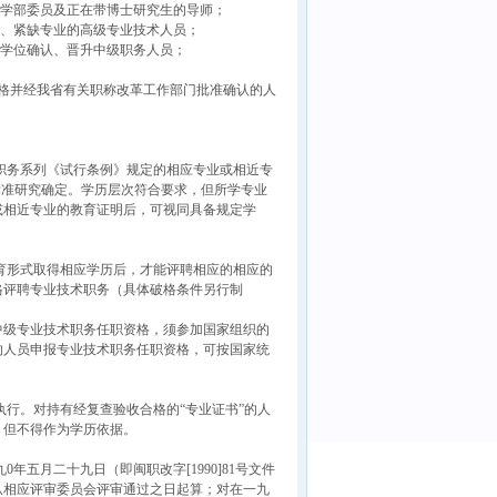
的学部委员及正在带博士研究生的导师；
需、紧缺专业的高级专业技术人员；
士学位确认、晋升中级职务人员；
职务任职资格并经我省有关职称改革工作部门批准确认的人
职务系列《试行条例》规定的相应专业或相近专
标准研究确定。学历层次符合要求，但所学专业
或相近专业的教育证明后，可视同具备规定学
育形式取得相应学历后，才能评聘相应的相应的
格评聘专业技术职务（具体破格条件另行制
级专业技术职务任职资格，须参加国家组织的
的人员申报专业技术职务任职资格，可按国家统
行。对持有经复查验收合格的“专业证书”的人
，但不得作为学历依据。
五月二十九日（即闽职改字[1990]81号文件
从相应评审委员会评审通过之日起算；对在一九