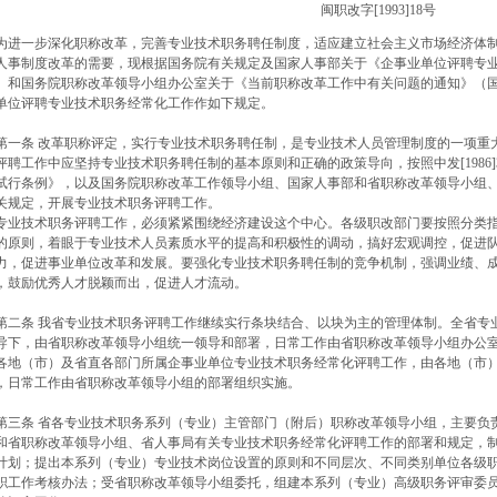
闽职改字[1993]18号
进一步深化职称改革，完善专业技术职务聘任制度，适应建立社会主义市场经济体制
人事制度改革的需要，现根据国务院有关规定及国家人事部关于《企事业单位评聘专业技术
）和国务院职称改革领导小组办公室关于《当前职称改革工作中有关问题的通知》（国职办
单位评聘专业技术职务经常化工作作如下规定。
一条 改革职称评定，实行专业技术职务聘任制，是专业技术人员管理制度的一项重
评聘工作中应坚持专业技术职务聘任制的基本原则和正确的政策导向，按照中发[1986]3号
试行条例》，以及国务院职称改革工作领导小组、国家人事部和省职称改革领导小组
关规定，开展专业技术职务评聘工作。
业技术职务评聘工作，必须紧紧围绕经济建设这个中心。各级职改部门要按照分类指
的原则，着眼于专业技术人员素质水平的提高和积极性的调动，搞好宏观调控，促进
力，促进事业单位改革和发展。要强化专业技术职务聘任制的竞争机制，强调业绩、
，鼓励优秀人才脱颖而出，促进人才流动。
二条 我省专业技术职务评聘工作继续实行条块结合、以块为主的管理体制。全省专
导下，由省职称改革领导小组统一领导和部署，日常工作由省职称改革领导小组办公
地（市）及省直各部门所属企事业单位专业技术职务经常化评聘工作，由各地（市）
，日常工作由省职称改革领导小组的部署组织实施。
三条 省各专业技术职务系列（专业）主管部门（附后）职称改革领导小组，主要负
和省职称改革领导小组、省人事局有关专业技术职务经常化评聘工作的部署和规定，
计划；提出本系列（专业）专业技术岗位设置的原则和不同层次、不同类别单位各级
职工作考核办法；受省职称改革领导小组委托，组建本系列（专业）高级职务评审委