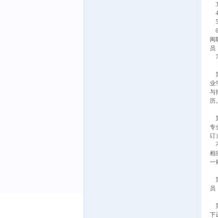
3
4
5
6
闽
员
7
第
业
与
历
第
专
订
不
相
一
第
员
第
下