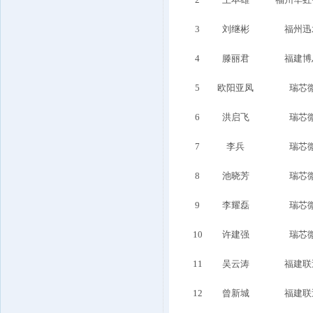
3
刘继彬
福州迅
4
滕丽君
福建博
5
欧阳亚凤
瑞芯
6
洪启飞
瑞芯
7
李兵
瑞芯
8
池晓芳
瑞芯
9
李耀磊
瑞芯
10
许建强
瑞芯
11
吴云涛
福建联
12
曾新城
福建联