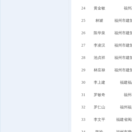
24
黄金敏
福州
25
林虓
福州市建
26
陈华泉
福州市建
27
李凌汉
福州市建
28
池贞祥
福州市建
29
林应禄
福州市建
30
李上建
福建福
31
罗敏奇
福州
32
罗仁山
福州福
33
李文平
福建省闽
34
陈玲
福州市建