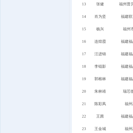
13
张健
福州普
14
肖为坚
福建联
15
杨兴
福州
16
连煌霞
福建福
17
汪进锦
福建福
18
李锟影
福建福
19
郭榕林
福建福
20
朱林靖
瑞芯
21
陈彩凤
福州
22
王茜
福建福
23
王金城
福州