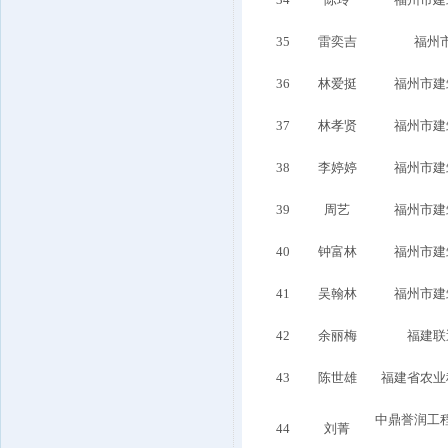
35
雷奕吉
福州
36
林爱挺
福州市建
37
林孝贤
福州市建
38
李婷婷
福州市建
39
周艺
福州市建
40
钟富林
福州市建
41
吴翰林
福州市建
42
余丽梅
福建联
43
陈世雄
福建省农业
中鼎誉润工
44
刘菁