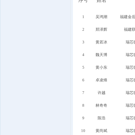
序号
姓名
1
吴鸿潮
福建金
2
郑泽辉
福建
3
黄若冰
瑞芯
4
魏天博
瑞芯
5
黄小东
瑞芯
6
卓凌烽
瑞芯
7
许越
瑞芯
8
林奇奇
瑞芯
9
陈浩
瑞芯
10
黄尚斌
瑞芯