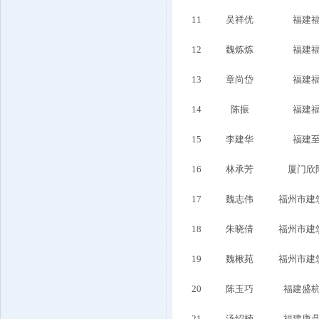
11
吴祥优
福建
12
魏炼炼
福建
13
章尚岱
福建
14
陈振
福建
15
李建华
福建
16
林承芳
厦门欣
17
魏志伟
福州市建
18
朱晓倩
福州市建
19
魏楸苑
福州市建
20
陈玉巧
福建盛
21
汤绍楠
福建唐