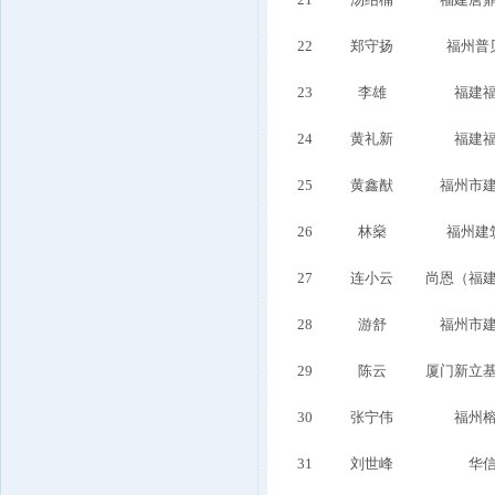
22
郑守扬
福州普
23
李雄
福建
24
黄礼新
福建
25
黄鑫猷
福州市
26
林燊
福州建
27
连小云
尚恩（福
28
游舒
福州市
29
陈云
厦门新立
30
张宁伟
福州
31
刘世峰
华